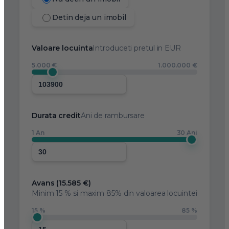
Detin deja un imobil
Valoare locuinta
Introduceti pretul in EUR
5.000 €
1.000.000 €
Durata credit
Ani de rambursare
1 An
30 Ani
Avans (
15.585 €
)
Minim
15 %
si maxim 85% din valoarea locuintei
15 %
85 %