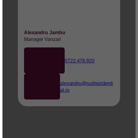
Alexandru Jambu
Manager Vanzari
0722.478.920
alexandru@sudrezidenti
al.ro