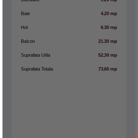
Baie
4.20 mp
Hol
6.30 mp
Balcon
21.30 mp
Suprafata Utila
52,30 mp
Suprafata Totala
73,60 mp