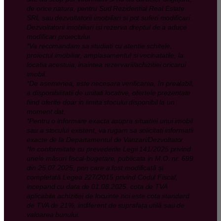
de orice natura, pentru Sud Rezidential Real Estate
SRL sau dezvoltatorii imobiliari si pot suferi modificari.
Dezvoltatorii imobiliari isi rezerva dreptul de a aduce
modificari proiectului
*Va recomandam sa studiati cu atentie schitele,
proiectul imobiliar, amplasamentul si vecinatatile, la
locatia acestuia, inaintea rezervarii/achizitiei oricarui
imobil.
*De asemenea, este necesara verificarea, în prealabil,
a disponibilitatii de unitati locative, ofertele prezentate
fiind oferite doar in limita stocului disponibil la un
moment dat.
*Pentru o informare exacta asupra situatiei unui imobil
sau a stocului existent, va rugam sa solicitati informatii
exacte de la Departamentul de Vanzari/Dezvoltator.
*In conformitate cu prevederile Legii 141/2025 privind
unele măsuri fiscal-bugetare, publicata in M.O. nr. 699
din 25.07.2025, prin care a fost modificată și
completată Legea 227/2015 privind Codul Fiscal,
incepand cu data de 01.08.2025, cota de TVA
aplicabila achizitiei de locuinte noi este cota standard
de TVA de 21%, indiferent de suprafața utilă sau de
valoarea bunului.