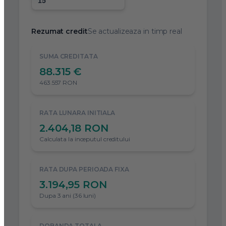
Rezumat credit
Se actualizeaza in timp real
SUMA CREDITATA
88.315 €
463.557 RON
RATA LUNARA INITIALA
2.404,18 RON
Calculata la inceputul creditului
RATA DUPA PERIOADA FIXA
3.194,95 RON
Dupa 3 ani (36 luni)
DOBANDA TOTALA