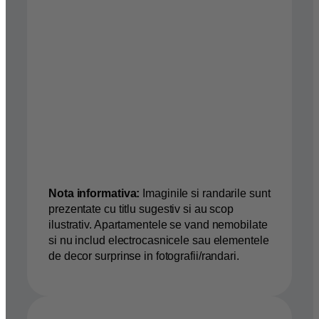
Nota informativa:
Imaginile si randarile sunt
prezentate cu titlu sugestiv si au scop
ilustrativ. Apartamentele se vand nemobilate
si nu includ electrocasnicele sau elementele
de decor surprinse in fotografii/randari.