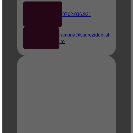
0762.036.921
ramona@sudrezidential
.ro