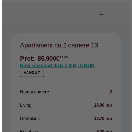
Apartament cu 2 camere 13
Pret:
85.900
€
+TVA
Rate incepand de la
2.404,18 RON
VANDUT
Numar camere
2
Living
18.90 mp
Dormitor 1
13.70 mp
Bucatarie
9.20 mp