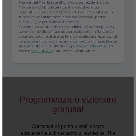
Rezidential Real Estate SRL (www.sudrezidential.ro);
* Dobânda DAE utilizata pentru calcul este pur
orientativă și poate suferi oricand modificări valorice, în
funcție de conditiile pietei financiar-bancare, profilul
clientului și a perioadei de finanțare.
* Acordarea unui credit este condiţionată de îndeplinirea
condiţiilor de eligibilitate de catre solicitant. In functie de
tipul de credit, institutia de finantare selectata, este posibil
ca alte taxe si comisioane sau anumite conditii specifice sa
fie aplicabile. Mai multe detalii pe
www.credit24h.ro
sau
telefon
0731.111.600
Call Center Credit24h.ro
Programeaza o vizionare
gratuita!
Contactati-ne pentru detalii despre
apartamentele din ansamblul rezidential The