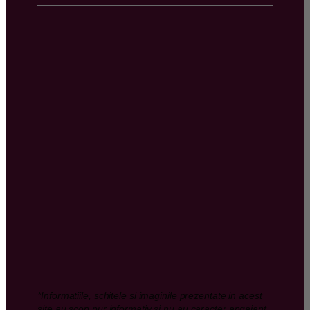
*Informatiile, schitele si imaginile prezentate in acest
site au scop pur informativ si nu au caracter angajant,