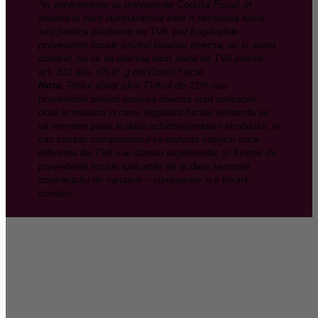
*In conformitate cu prevederile Codului Fiscal, in
situatia in care cumparatorul este o persoana fizica
sau juridica platitoare de TVA, pot fi aplicabile
prevederile fiscale privind taxarea inversa, iar in acest
context, nu se va efectua nicio plată de TVA potrivit
art. 331 alin. (2) lit. g din Codul Fiscal.
Nota
: Pretul afisat plus TVA-ul de 21% sau
prevederile privind taxarea inversa sunt aplicabile
doar in masura in care, legislatia fiscala existenta se
va mentine pana la data achizitiei/predarii imobilului, in
caz contrar cumparatorul va suporta integral orice
diferenta de TVA s-ar datora suplimentar, in functie de
prevederile fiscale aplicabile de la data semnarii
contractului de vanzare – cumparare si a livrarii
bunului.