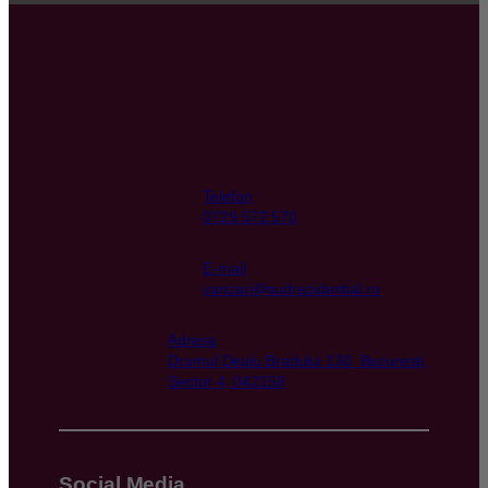
Telefon
0729.572.570
E-mail
vanzari@sudrezidential.ro
Adresa
Drumul Dealu Bradului 130, Bucuresti,
Sector 4, 042158
Social Media