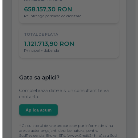
658.157,30 RON
Pe intreaga perioada de creditare
TOTAL DE PLATA
1.121.713,90 RON
Principal + dobanda
Gata sa aplici?
Completeaza datele si un consultant te va
contacta.
Aplica acum
* Calculatorul de rate are caracter pur informativ si nu
are caracter angajant, de orice natura, pentru
SudRezidential Broker SRL (www.Credit24h.ro) sau Sud