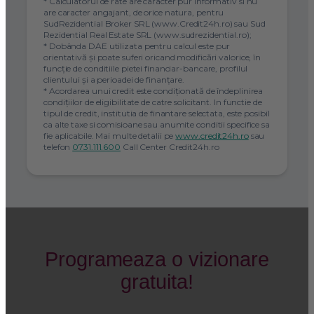
* Calculatorul de rate are caracter pur informativ si nu
are caracter angajant, de orice natura, pentru
SudRezidential Broker SRL (www.Credit24h.ro) sau Sud
Rezidential Real Estate SRL (www.sudrezidential.ro);
* Dobânda DAE utilizata pentru calcul este pur
orientativă și poate suferi oricand modificări valorice, în
funcție de conditiile pietei financiar-bancare, profilul
clientului și a perioadei de finanțare.
* Acordarea unui credit este condiţionată de îndeplinirea
condiţiilor de eligibilitate de catre solicitant. In functie de
tipul de credit, institutia de finantare selectata, este posibil
ca alte taxe si comisioane sau anumite conditii specifice sa
fie aplicabile. Mai multe detalii pe
www.credit24h.ro
sau
telefon
0731.111.600
Call Center Credit24h.ro
Programeaza o vizionare
gratuita!