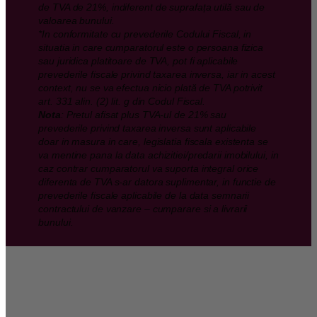
de TVA de 21%, indiferent de suprafața utilă sau de
valoarea bunului.
*In conformitate cu prevederile Codului Fiscal, in
situatia in care cumparatorul este o persoana fizica
sau juridica platitoare de TVA, pot fi aplicabile
prevederile fiscale privind taxarea inversa, iar in acest
context, nu se va efectua nicio plată de TVA potrivit
art. 331 alin. (2) lit. g din Codul Fiscal.
Nota
: Pretul afisat plus TVA-ul de 21% sau
prevederile privind taxarea inversa sunt aplicabile
doar in masura in care, legislatia fiscala existenta se
va mentine pana la data achizitiei/predarii imobilului, in
caz contrar cumparatorul va suporta integral orice
diferenta de TVA s-ar datora suplimentar, in functie de
prevederile fiscale aplicabile de la data semnarii
contractului de vanzare – cumparare si a livrarii
bunului.