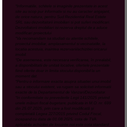
*Informatiile, schitele si imaginile prezentate in acest
site au scop pur informativ si nu au caracter angajant,
de orice natura, pentru Sud Rezidential Real Estate
SRL sau dezvoltatorii imobiliari si pot suferi modificari.
Dezvoltatorii imobiliari isi rezerva dreptul de a aduce
modificari proiectului
*Va recomandam sa studiati cu atentie schitele,
proiectul imobiliar, amplasamentul si vecinatatile, la
locatia acestuia, inaintea rezervarii/achizitiei oricarui
imobil.
*De asemenea, este necesara verificarea, în prealabil,
a disponibilitatii de unitati locative, ofertele prezentate
fiind oferite doar in limita stocului disponibil la un
moment dat.
*Pentru o informare exacta asupra situatiei unui imobil
sau a stocului existent, va rugam sa solicitati informatii
exacte de la Departamentul de Vanzari/Dezvoltator.
*In conformitate cu prevederile Legii 141/2025 privind
unele măsuri fiscal-bugetare, publicata in M.O. nr. 699
din 25.07.2025, prin care a fost modificată și
completată Legea 227/2015 privind Codul Fiscal,
incepand cu data de 01.08.2025, cota de TVA
aplicabila achizitiei de locuinte noi este cota standard