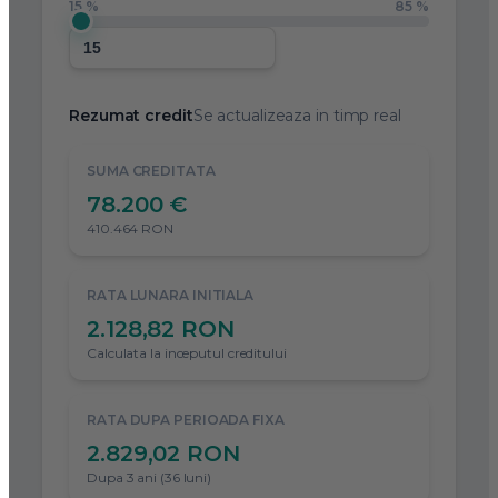
15 %
85 %
Rezumat credit
Se actualizeaza in timp real
SUMA CREDITATA
78.200 €
410.464 RON
RATA LUNARA INITIALA
2.128,82 RON
Calculata la inceputul creditului
RATA DUPA PERIOADA FIXA
2.829,02 RON
Dupa 3 ani (36 luni)