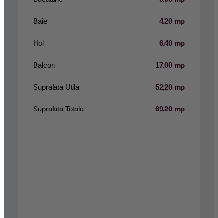
Baie
4.20 mp
Hol
6.40 mp
Balcon
17.00 mp
Suprafata Utila
52,20 mp
Suprafata Totala
69,20 mp