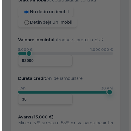
Nu detin un imobil
Detin deja un imobil
Valoare locuinta
Introduceti pretul in EUR
5.000 €
1.000.000 €
Durata credit
Ani de rambursare
1 An
30 Ani
Avans (
13.800 €
)
Minim
15 %
si maxim 85% din valoarea locuintei