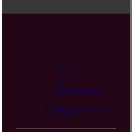
Telefon
0729.572.570
E-mail
vanzari@sudrezidential.ro
Adresa
Drumul Dealu Bradului 130, Bucuresti,
Sector 4, 042158