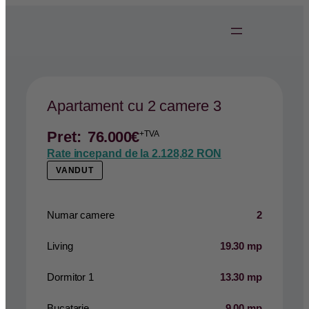
Apartament cu 2 camere 3
Pret:
76.000
€
+TVA
Rate incepand de la
2.128,82 RON
VANDUT
Numar camere
2
Living
19.30 mp
Dormitor 1
13.30 mp
Bucatarie
9.00 mp