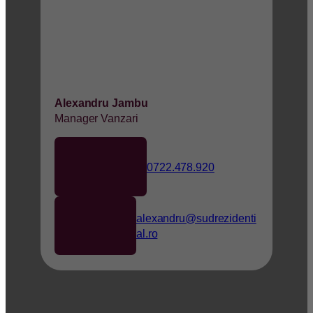
Alexandru Jambu
Manager Vanzari
0722.478.920
alexandru@sudrezidenti
al.ro