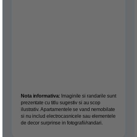
Nota informativa:
Imaginile si randarile sunt
prezentate cu titlu sugestiv si au scop
ilustrativ. Apartamentele se vand nemobilate
si nu includ electrocasnicele sau elementele
de decor surprinse in fotografii/randari.