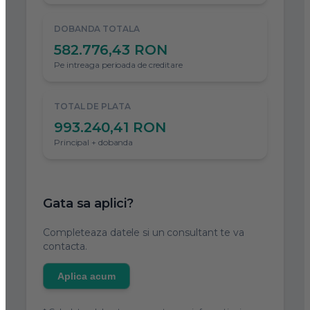
DOBANDA TOTALA
582.776,43 RON
Pe intreaga perioada de creditare
TOTAL DE PLATA
993.240,41 RON
Principal + dobanda
Gata sa aplici?
Completeaza datele si un consultant te va
contacta.
Aplica acum