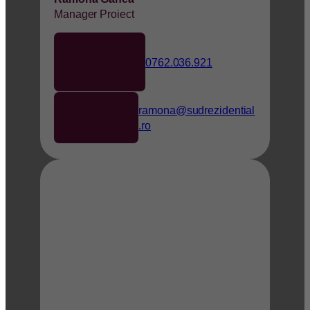
Manager Proiect
0762.036.921
ramona@sudrezidential
.ro