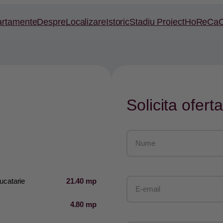
artamente
Despre
Localizare
Istoric
Stadiu Proiect
HoReCa
C
Solicita oferta
ucatarie
21.40 mp
4.80 mp