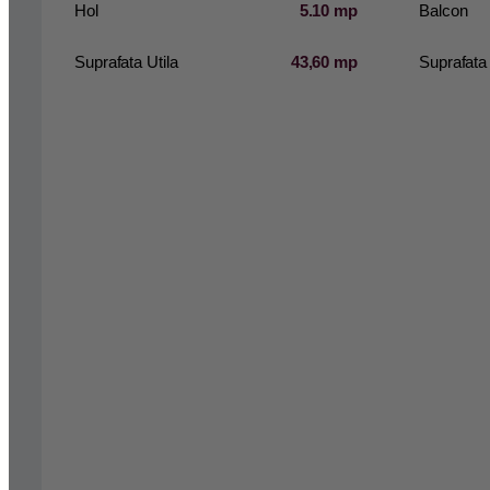
Hol
5.10 mp
Balcon
Suprafata Utila
43,60 mp
Suprafata 