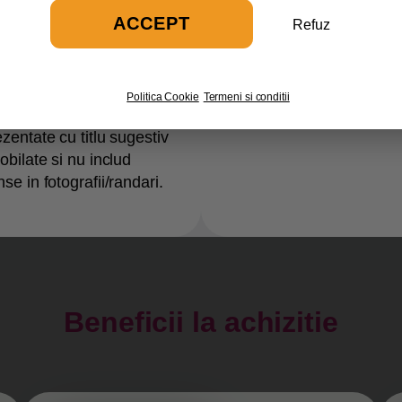
ACCEPT
Refuz
Politica Cookie
Termeni si conditii
ezentate cu titlu sugestiv
bilate si nu includ
e in fotografii/randari.
Beneficii la achizitie