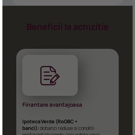
Beneficii la achizitie
Finantare avantajoasa
Ipoteca Verde (RoGBC +
banci):
dobanzi reduse si conditii
preferentiale pentru locuintele verzi,