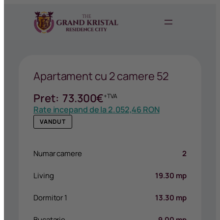
Apartament cu 2 camere 52
Pret:
73.300
€
+TVA
Rate incepand de la
2.052,46 RON
VANDUT
Numar camere
2
Living
19.30 mp
Dormitor 1
13.30 mp
Bucatarie
9.00 mp