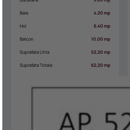
Baie
4.20 mp
Hol
6.40 mp
Balcon
10.00 mp
Suprafata Utila
52,20 mp
Suprafata Totala
62,20 mp