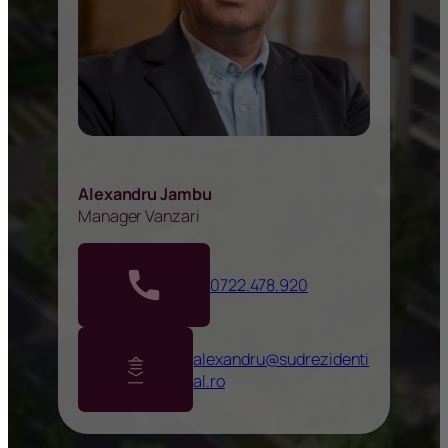
Alexandru Jambu
Manager Vanzari
0722.478.920
alexandru@sudrezidenti
al.ro