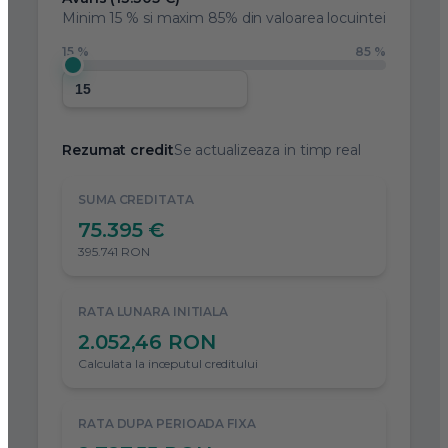
Minim
15 %
si maxim 85% din valoarea locuintei
15 %
85 %
Rezumat credit
Se actualizeaza in timp real
SUMA CREDITATA
75.395 €
395.741 RON
RATA LUNARA INITIALA
2.052,46 RON
Calculata la inceputul creditului
RATA DUPA PERIOADA FIXA