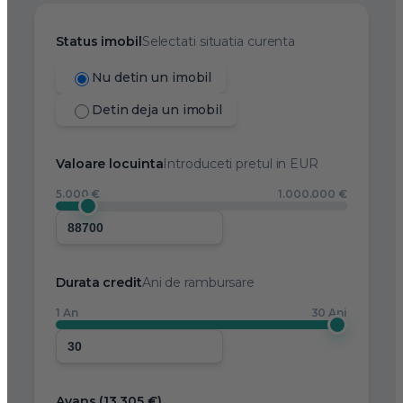
Status imobil
Selectati situatia curenta
Nu detin un imobil
Detin deja un imobil
Valoare locuinta
Introduceti pretul in EUR
5.000 €
1.000.000 €
Durata credit
Ani de rambursare
1 An
30 Ani
Avans (
13.305 €
)