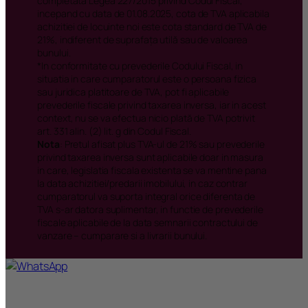
privind taxarea inversa sunt aplicabile doar in masura
in care, legislatia fiscala existenta se va mentine pana
la data achizitiei/predarii imobilului, in caz contrar
cumparatorul va suporta integral orice diferenta de
TVA s-ar datora suplimentar, in functie de prevederile
fiscale aplicabile de la data semnarii contractului de
vanzare – cumparare si a livrarii bunului.