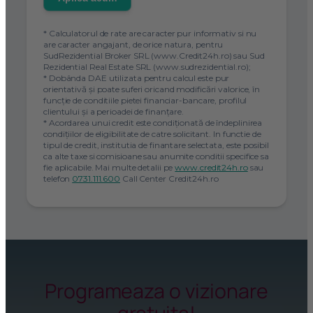
* Calculatorul de rate are caracter pur informativ si nu
are caracter angajant, de orice natura, pentru
SudRezidential Broker SRL (www.Credit24h.ro) sau Sud
Rezidential Real Estate SRL (www.sudrezidential.ro);
* Dobânda DAE utilizata pentru calcul este pur
orientativă și poate suferi oricand modificări valorice, în
funcție de conditiile pietei financiar-bancare, profilul
clientului și a perioadei de finanțare.
* Acordarea unui credit este condiţionată de îndeplinirea
condiţiilor de eligibilitate de catre solicitant. In functie de
tipul de credit, institutia de finantare selectata, este posibil
ca alte taxe si comisioane sau anumite conditii specifice sa
fie aplicabile. Mai multe detalii pe
www.credit24h.ro
sau
telefon
0731.111.600
Call Center Credit24h.ro
Programeaza o vizionare