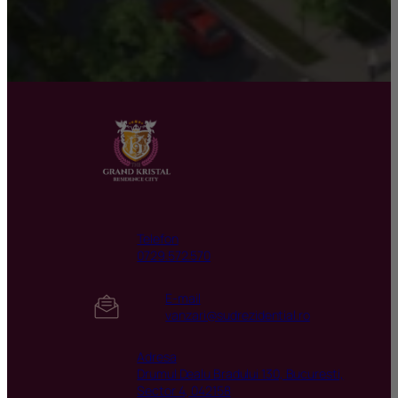
Telefon
0729.572.570
E-mail
vanzari@sudrezidential.ro
Adresa
Drumul Dealu Bradului 130, Bucuresti,
Sector 4, 042158