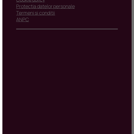
Protectia datelor personale
Termeni si conditii
ANPC
*Informatiile, schitele si imaginile prezentate in acest
site au scop pur informativ si nu au caracter angajant,
de orice natura, pentru Sud Rezidential Real Estate
SRL sau dezvoltatorii imobiliari si pot suferi modificari.
Dezvoltatorii imobiliari isi rezerva dreptul de a aduce
modificari proiectului
*Va recomandam sa studiati cu atentie schitele,
proiectul imobiliar, amplasamentul si vecinatatile, la
locatia acestuia, inaintea rezervarii/achizitiei oricarui