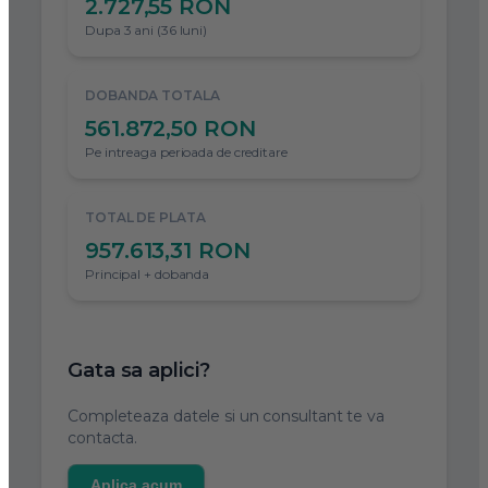
2.727,55 RON
Dupa 3 ani (36 luni)
DOBANDA TOTALA
561.872,50 RON
Pe intreaga perioada de creditare
TOTAL DE PLATA
957.613,31 RON
Principal + dobanda
Gata sa aplici?
Completeaza datele si un consultant te va
contacta.
Aplica acum