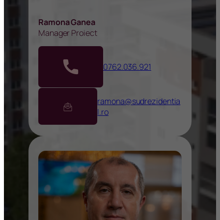
Ramona Ganea
Manager Proiect
0762.036.921
ramona@sudrezidentia
l.ro