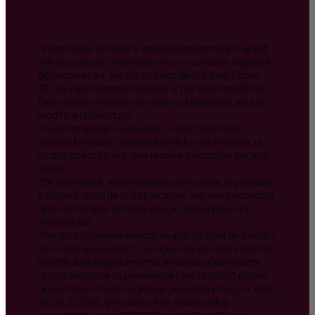
imobil.
*De asemenea, este necesara verificarea, în prealabil,
a disponibilitatii de unitati locative, ofertele prezentate
fiind oferite doar in limita stocului disponibil la un
moment dat.
*Pentru o informare exacta asupra situatiei unui imobil
sau a stocului existent, va rugam sa solicitati informatii
exacte de la Departamentul de Vanzari/Dezvoltator.
*In conformitate cu prevederile Legii 141/2025 privind
unele măsuri fiscal-bugetare, publicata in M.O. nr. 699
din 25.07.2025, prin care a fost modificată și
completată Legea 227/2015 privind Codul Fiscal,
incepand cu data de 01.08.2025, cota de TVA aplicabila
achizitiei de locuinte noi este cota standard de TVA de
21%, indiferent de suprafața utilă sau de valoarea
bunului.
*In conformitate cu prevederile Codului Fiscal, in
situatia in care cumparatorul este o persoana fizica
sau juridica platitoare de TVA, pot fi aplicabile
prevederile fiscale privind taxarea inversa, iar in acest
context, nu se va efectua nicio plată de TVA potrivit
art. 331 alin. (2) lit. g din Codul Fiscal.
Nota
: Pretul afisat plus TVA-ul de 21% sau prevederile