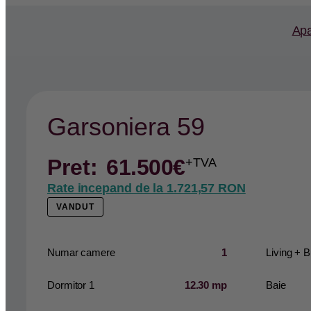
Ap
Garsoniera 59
Pret:
61.500
€
+TVA
Rate incepand de la
1.721,57 RON
VANDUT
Numar camere
1
Living + B
Dormitor 1
12.30 mp
Baie