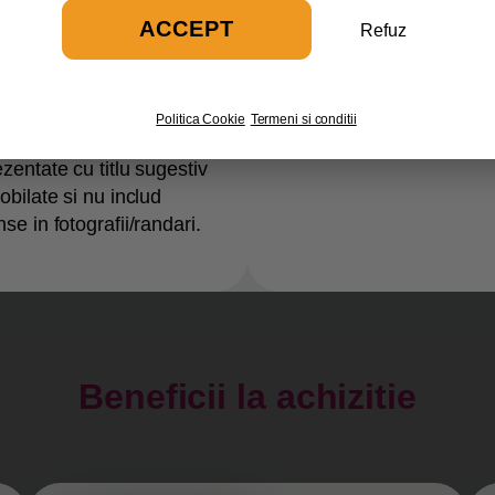
ACCEPT
Refuz
Politica Cookie
Termeni si conditii
ezentate cu titlu sugestiv
bilate si nu includ
e in fotografii/randari.
Beneficii la achizitie