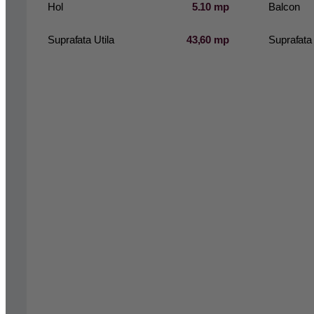
Hol
5.10 mp
Balcon
Suprafata Utila
43,60 mp
Suprafata 