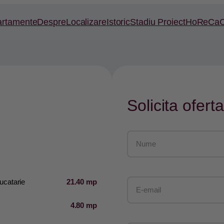
artamente
Despre
Localizare
Istoric
Stadiu Proiect
HoReCa
C
Solicita oferta
ucatarie
21.40 mp
4.80 mp