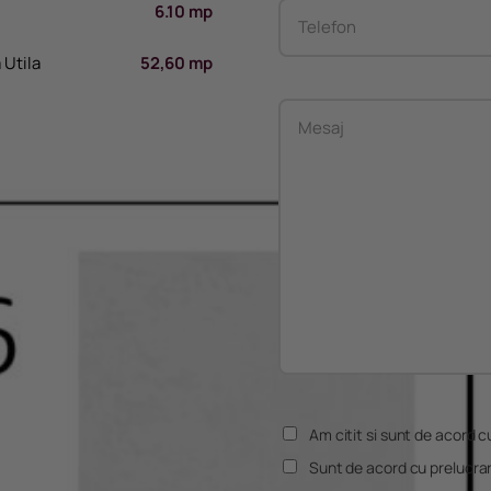
6.10 mp
 Utila
52,60 mp
Am citit si sunt de acord cu
Sunt de acord cu prelucra