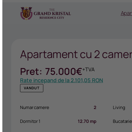
Apa
Apartament cu 2 came
Pret:
75.000
€
+TVA
Rate incepand de la
2.101,05 RON
VANDUT
Numar camere
2
Living
Dormitor 1
12.70 mp
Bucatari