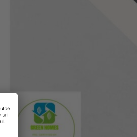
sul de
e-uri
ul.