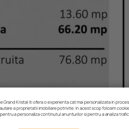
e Grand Kristal iti ofera o experienta cat mai personalizata in proce
autare a proprietatii imobiliare potrivite. In acest scop folosim cooki
pentru a personaliza continutul anunturilor si pentru a analiza trafic