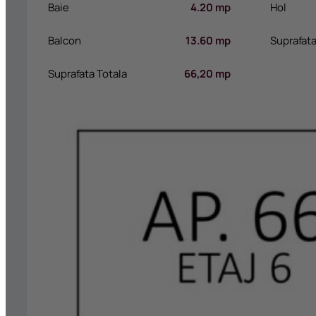
Baie
4.20 mp
Hol
Balcon
13.60 mp
Suprafata
Suprafata Totala
66,20 mp