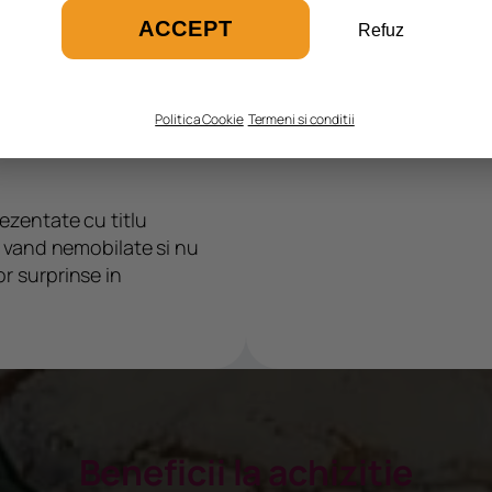
ACCEPT
Refuz
Politica Cookie
Termeni si conditii
rezentate cu titlu
e vand nemobilate si nu
r surprinse in
Beneficii la achizitie