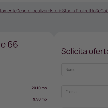
rtamente
Despre
Localizare
Istoric
Stadiu Proiect
HoReCa
re 66
Solicita ofert
20.10 mp
e
9.50 mp