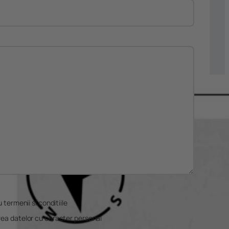
 termenii si conditiile
rea datelor cu caracter personal