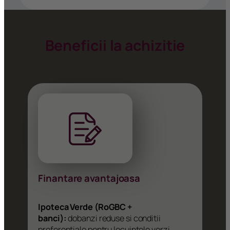
Beneficii la achizitie
Finantare avantajoasa
Ipoteca Verde (RoGBC +
banci):
dobanzi reduse si conditii
preferentiale pentru locuintele verzi,