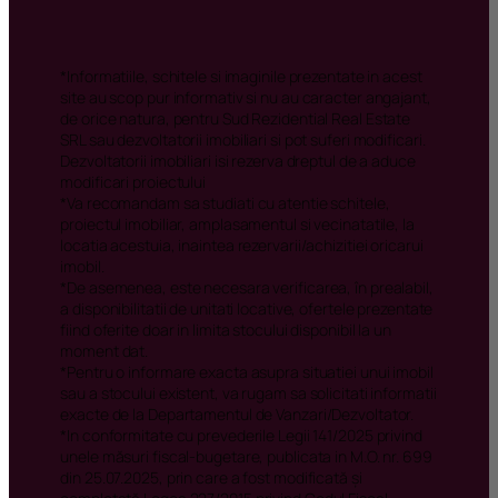
imobil.
*De asemenea, este necesara verificarea, în prealabil,
a disponibilitatii de unitati locative, ofertele prezentate
fiind oferite doar in limita stocului disponibil la un
moment dat.
*Pentru o informare exacta asupra situatiei unui imobil
sau a stocului existent, va rugam sa solicitati informatii
exacte de la Departamentul de Vanzari/Dezvoltator.
*In conformitate cu prevederile Legii 141/2025 privind
unele măsuri fiscal-bugetare, publicata in M.O. nr. 699
din 25.07.2025, prin care a fost modificată și
completată Legea 227/2015 privind Codul Fiscal,
incepand cu data de 01.08.2025, cota de TVA aplicabila
achizitiei de locuinte noi este cota standard de TVA de
21%, indiferent de suprafața utilă sau de valoarea
bunului.
*In conformitate cu prevederile Codului Fiscal, in
situatia in care cumparatorul este o persoana fizica
sau juridica platitoare de TVA, pot fi aplicabile
prevederile fiscale privind taxarea inversa, iar in acest
context, nu se va efectua nicio plată de TVA potrivit
art. 331 alin. (2) lit. g din Codul Fiscal.
Nota
: Pretul afisat plus TVA-ul de 21% sau prevederile