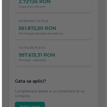
2.727,55 RON
Dupa 3 ani (36 luni)
DOBANDA TOTALA
561.872,50 RON
Pe intreaga perioada de creditare
TOTAL DE PLATA
957.613,31 RON
Principal + dobanda
Gata sa aplici?
Completeaza datele si un consultant te va
contacta.
Aplica acum