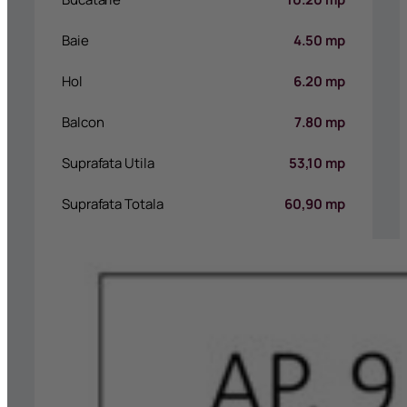
Baie
4.50 mp
Hol
6.20 mp
Balcon
7.80 mp
Suprafata Utila
53,10 mp
Suprafata Totala
60,90 mp