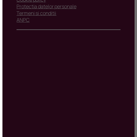
Protectia datelor personale
Termeni si conditii
ANPC
*Informatiile, schitele si imaginile prezentate in acest
site au scop pur informativ si nu au caracter angajant,
de orice natura, pentru Sud Rezidential Real Estate
SRL sau dezvoltatorii imobiliari si pot suferi modificari.
Dezvoltatorii imobiliari isi rezerva dreptul de a aduce
modificari proiectului
*Va recomandam sa studiati cu atentie schitele,
proiectul imobiliar, amplasamentul si vecinatatile, la
locatia acestuia, inaintea rezervarii/achizitiei oricarui