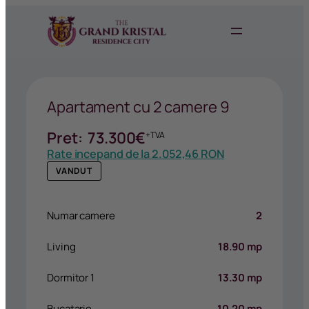
Apartament cu 2 camere 9
Pret:
73.300
€
+TVA
Rate incepand de la
2.052,46 RON
VANDUT
Numar camere
2
Living
18.90 mp
Dormitor 1
13.30 mp
Bucatarie
10.20 mp