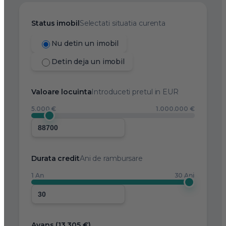
Status imobil
Selectati situatia curenta
Nu detin un imobil
Detin deja un imobil
Valoare locuinta
Introduceti pretul in EUR
5.000 €
1.000.000 €
Durata credit
Ani de rambursare
1 An
30 Ani
Avans (
13.305 €
)