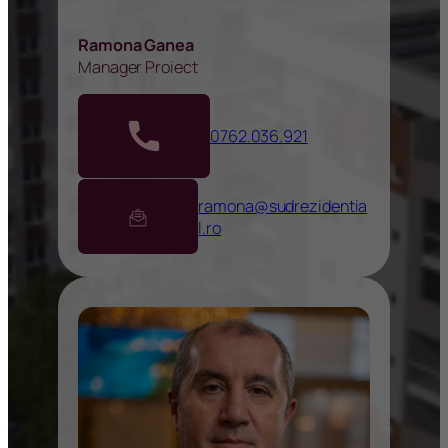
Ramona Ganea
Manager Proiect
0762.036.921
ramona@sudrezidentia
l.ro