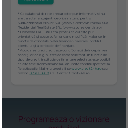
* Calculatorul de rate are caracter pur informativ si nu
are caracter angajant, de orice natura, pentru
SudRezidential Broker SRL (www.Credit24h.ro) sau Sud
Rezidential Real Estate SRL (www.sudrezidential.ro);
* Dobânda DAE utilizata pentru calcul este pur
orientativă și poate suferi oricand modificări valorice, în
funcție de conditiile pietei financiar-bancare, profilul
clientului și a perioadei de finanțare.
* Acordarea unui credit este condiţionată de îndeplinirea
condiţiilor de eligibilitate de catre solicitant. In functie de
tipul de credit, institutia de finantare selectata, este posibil
ca alte taxe si comisioane sau anumite conditii specifice sa
fie aplicabile. Mai multe detalii pe
www.credit24h.ro
sau
telefon
0731.111.600
Call Center Credit24h.ro
Programeaza o vizionare