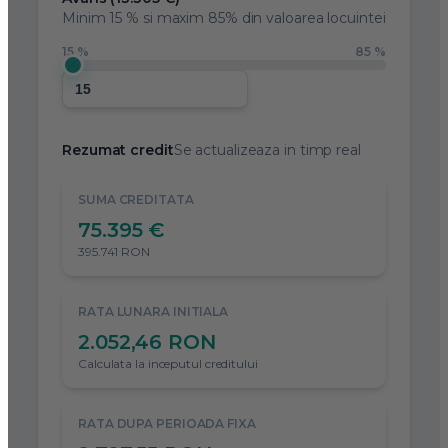
Minim
15 %
si maxim 85% din valoarea locuintei
15 %
85 %
Rezumat credit
Se actualizeaza in timp real
SUMA CREDITATA
75.395 €
395.741 RON
RATA LUNARA INITIALA
2.052,46 RON
Calculata la inceputul creditului
RATA DUPA PERIOADA FIXA