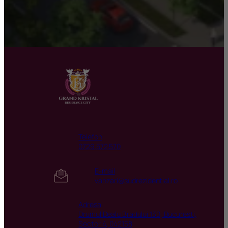
Telefon
0729.572.570
E-mail
vanzari@sudrezidential.ro
Adresa
Drumul Dealu Bradului 130, Bucuresti,
Sector 4, 042158