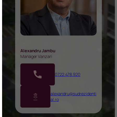
Alexandru Jambu
Manager Vanzari
0722.478.920
alexandru@sudrezidenti
al.ro