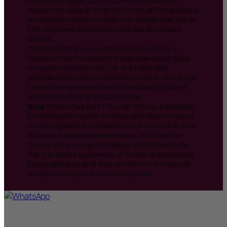
privind taxarea inversa sunt aplicabile doar in masura
in care, legislatia fiscala existenta se va mentine pana
la data achizitiei/predarii imobilului, in caz contrar
cumparatorul va suporta integral orice diferenta de
TVA s-ar datora suplimentar, in functie de prevederile
fiscale aplicabile de la data semnarii contractului de
vanzare – cumparare si a livrarii bunului.